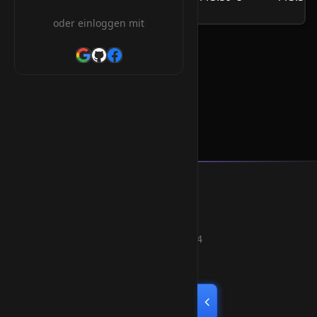
/Jahr
oder einloggen mit
.zuerich Orderform
Smart Weblications GmbH
Hosting, Websolutions and more...
Professional hosting services since 2004
Quick Links
Home