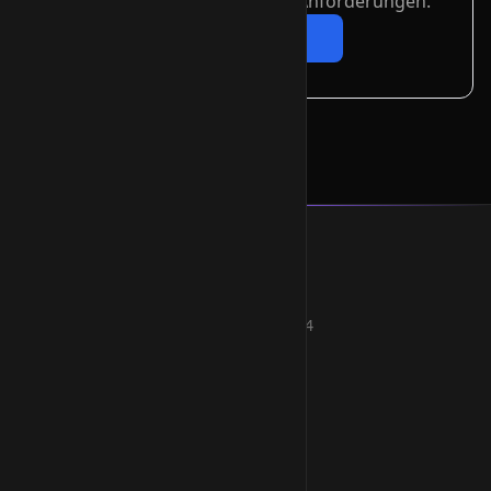
richtigen Zertifikats für Ihre Anforderungen.
Jetzt anfragen
Smart Weblications GmbH
Hosting, Websolutions and more...
Professional hosting services since 2004
Quick Links
Home
VServer