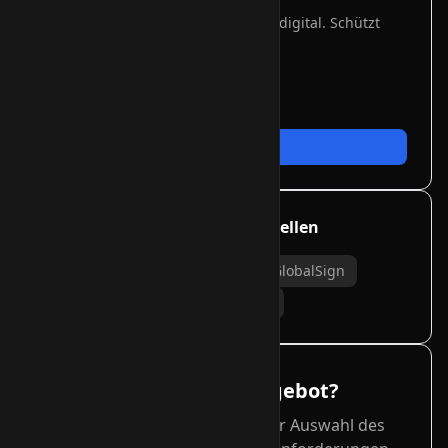
Signieren Sie Software und Skripte digital. Schützt
Nutzer vor manipuliertem Code.
✓
Software-Integrität
✓
Windows SmartScreen
✓
EV Code Signing
Jetzt bestellen
Unterstützte Zertifizierungsstellen
Sectigo (Comodo)
DigiCert
GlobalSign
Thawte
GeoTrust
RapidSSL
Individuelles Angebot?
Wir beraten Sie gerne bei der Auswahl des