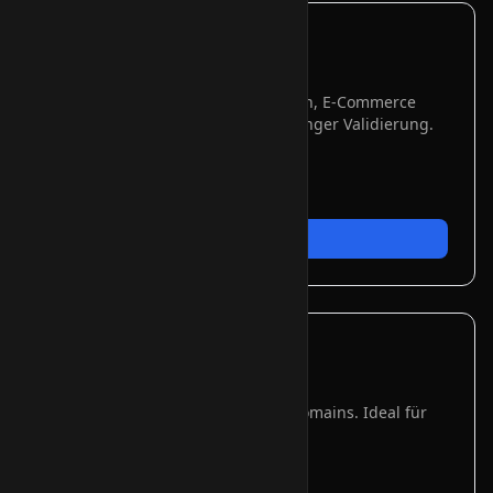
Extended Validation (EV)
Maximales Vertrauen
Höchste Vertrauensstufe für Banken, E-Commerce
und kritische Infrastruktur mit strenger Validierung.
✓
Strengste Prüfung
✓
Grüne Adressleiste
✓
Für Banken & E-Commerce
Jetzt bestellen
Wildcard SSL
Alle Subdomains
Eine Lizenz für beliebig viele Subdomains. Ideal für
*.ihredomain.de.
✓
Unbegrenzte Subdomains