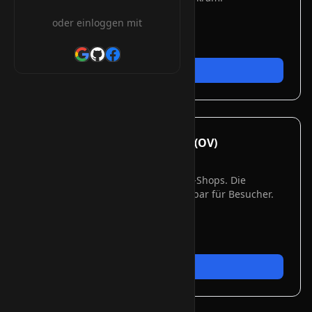
✓
HTTPS-Verschlüsselung
oder einloggen mit
✓
Ausstellung in Minuten
✓
Automatische Erneuerung
Jetzt bestellen
Beliebt
Organization Validation (OV)
Für Unternehmen
Ideal für Unternehmen und Online-Shops. Die
Organisation wird verifiziert – sichtbar für Besucher.
✓
Unternehmensvalidierung
✓
Höheres Kundenvertrauen
✓
Multi-Domain (SAN) möglich
Jetzt bestellen