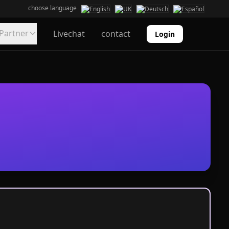
choose language
Partner
Livechat
contact
Login