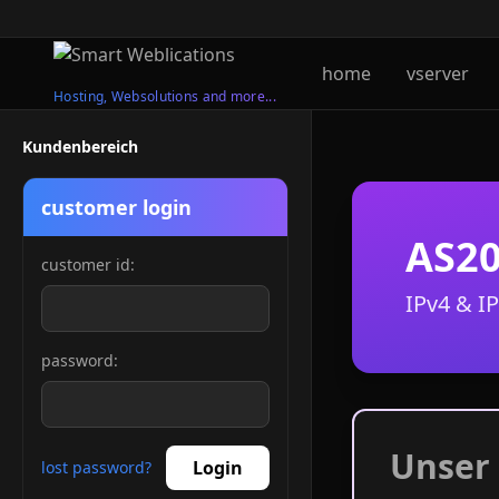
home
vserver
Hosting, Websolutions and more...
Kundenbereich
customer login
AS20
customer id:
IPv4 & I
password:
Unser
Login
lost password?