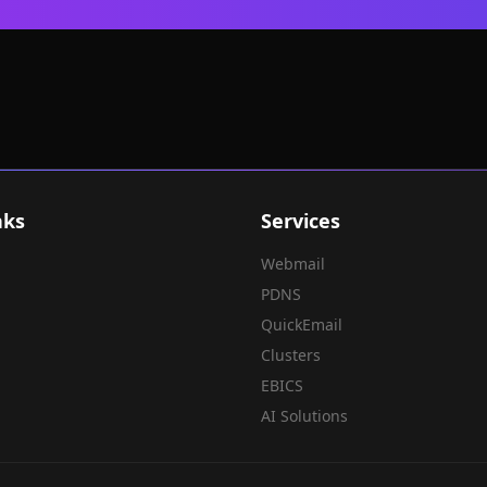
nks
Services
Webmail
PDNS
QuickEmail
Clusters
EBICS
AI Solutions