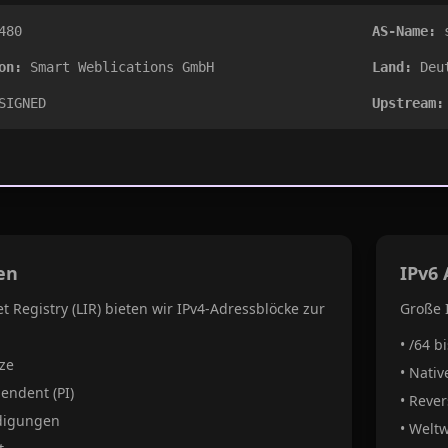
480
AS-Name:
s
on:
Smart Weblications GmbH
Land:
Deut
SIGNED
Upstream:
en
IPv6
et Registry (LIR) bieten wir IPv4-Adressblöcke zur
Große 
• /64 b
tze
• Nativ
endent (PI)
• Rever
digungen
• Weltw