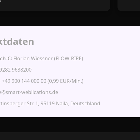
t
ktdaten
ch-C:
Florian Wiessner (FLOW-RIPE)
9282 9638200
:
+49 900 144 000 00 (0,99 EUR/Min.)
@smart-weblications.de
insberger Str. 1, 95119 Naila, Deutschland