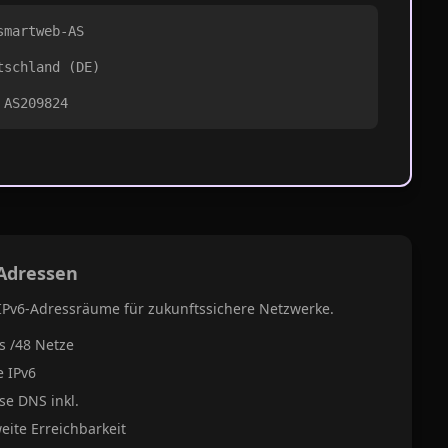
martweb-AS
schland (DE)
AS209824
 Adressen
IPv6-Adressräume für zukunftssichere Netzwerke.
is /48 Netze
e IPv6
se DNS inkl.
eite Erreichbarkeit