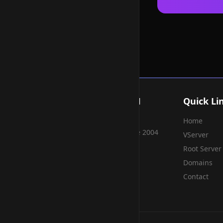
Smart Weblications GmbH
Quick Li
Home
Hosting, Websolutions and more...
Professional hosting services since 2004
VServer
Root Server
Domains
Contact