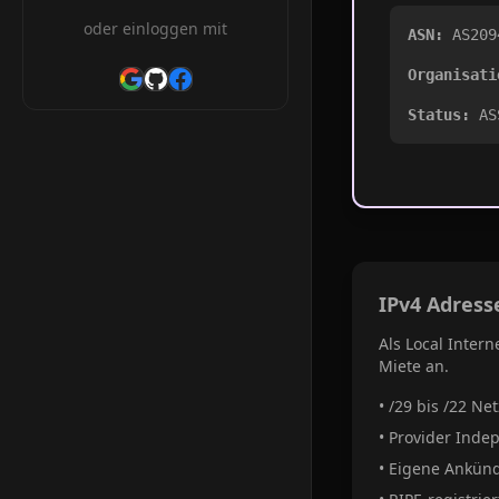
oder einloggen mit
ASN:
AS209
Organisati
Status:
AS
IPv4 Adress
Als Local Intern
Miete an.
• /29 bis /22 Ne
• Provider Indep
• Eigene Ankün