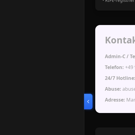
• RIPE-registrier
Konta
Admin-C / Te
Telefon:
+49 
24/7 Hotline
Abuse:
abuse
Adresse:
Mart